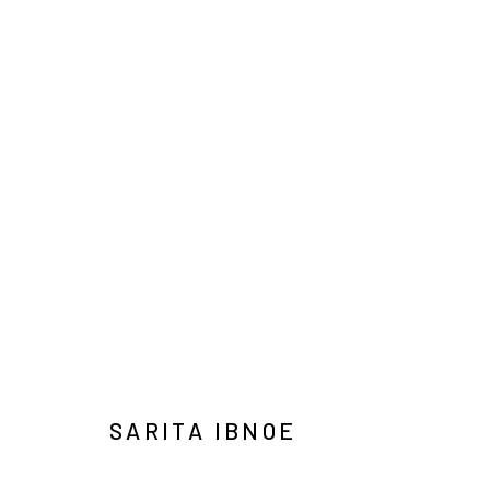
ART JAKARTA GARDENS 2026
NAUFAL ABSHAR, REGA AYUNDYA, SARITA IBNOE, 
HUTAN KOTA BY PLATARA,
2026年5月5日 - 5月10
BACK TO ART FAIRS
SARITA IBNOE
44
/ 46