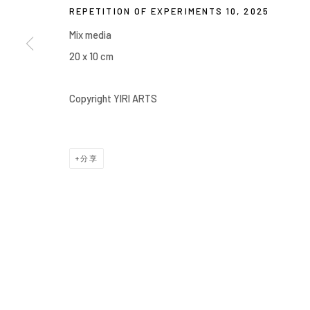
REPETITION OF EXPERIMENTS 10
,
2025
Manage cookies
Mix media
COPYRIGHT © 2026 YIRI ARTS, BACK_Y & YIRI JAKARTA. ALL 
20 x 10 cm
Copyright YIRI ARTS
分享