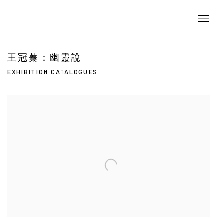
王冠蓁：幽靈說
EXHIBITION CATALOGUES
Open a larger version of the following image in a popup: