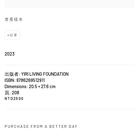
查看樣本
分享
2023
出版者: YIRI LIVING FOUNDATION
ISBN: 9786269512911
Dimensions: 20.5 × 27.6 cm
頁: 208
NTD2500
PURCHASE FROM A BETTER DAY