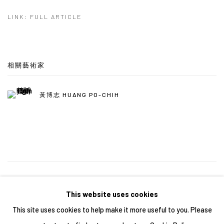
LINK: FULL ARTICLE
相關藝術家
黃博志 HUANG PO-CHIH
43
/ 43
前一頁
下一頁
This website uses cookies
This site uses cookies to help make it more useful to you. Please