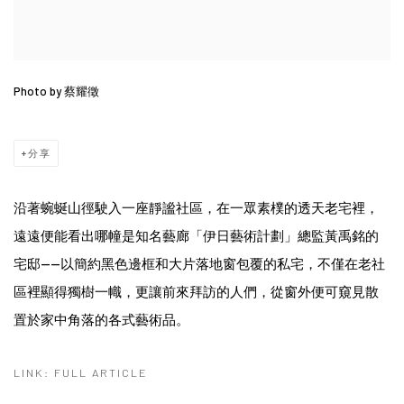
Photo by 蔡耀徵
分享
沿著蜿蜒山徑駛入一座靜謐社區，在一眾素樸的透天老宅裡，
遠遠便能看出哪幢是知名藝廊「伊日藝術計劃」總監黃禹銘的
宅邸——以簡約黑色邊框和大片落地窗包覆的私宅，不僅在老社
區裡顯得獨樹一幟，更讓前來拜訪的人們，從窗外便可窺見散
置於家中角落的各式藝術品。
LINK: FULL ARTICLE