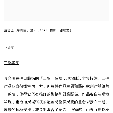
蔡咅璟〈珍鳥園計畫〉，2021（攝影：張晴文）
分享
完整報導
蔡咅璟在伊日藝術的「三羽」個展，現場陳設非常協調。三件
作品各自佔據室內一方，但每件作品主題和藝術家創作脈絡的
一致性，使得它們有很好的銜接和對應關係。作品各自清晰地
呈現，也透過展場環境的配置將整個展覽的意念銜接在一起。
展場的種種安排，塑造出混合了鳥園、博物館、山野（動物棲