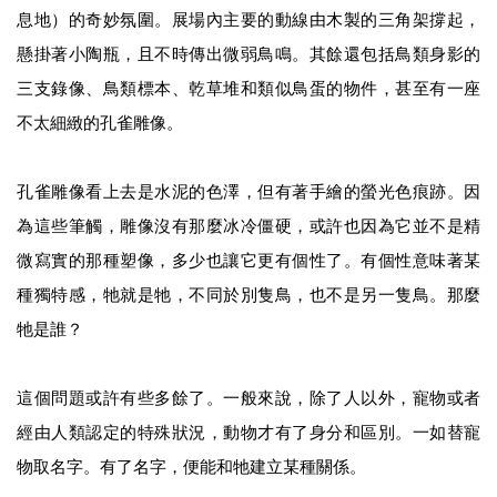
息地）的奇妙氛圍。展場內主要的動線由木製的三角架撐起，
懸掛著小陶瓶，且不時傳出微弱鳥鳴。其餘還包括鳥類身影的
三支錄像、鳥類標本、乾草堆和類似鳥蛋的物件，甚至有一座
不太細緻的孔雀雕像。
孔雀雕像看上去是水泥的色澤，但有著手繪的螢光色痕跡。因
為這些筆觸，雕像沒有那麼冰冷僵硬，或許也因為它並不是精
微寫實的那種塑像，多少也讓它更有個性了。有個性意味著某
種獨特感，牠就是牠，不同於別隻鳥，也不是另一隻鳥。那麼
牠是誰？
這個問題或許有些多餘了。一般來說，除了人以外，寵物或者
經由人類認定的特殊狀況，動物才有了身分和區別。一如替寵
物取名字。有了名字，便能和牠建立某種關係。