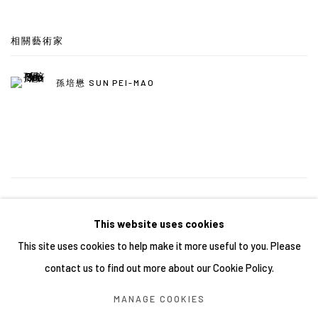
相關藝術家
孫培懋 SUN PEI-MAO
29
/ 43
前一頁
下一頁
This website uses cookies
This site uses cookies to help make it more useful to you. Please
contact us to find out more about our Cookie Policy.
Manage cookies
MANAGE COOKIES
COPYRIGHT © 2026 YIRI ARTS, BACK_Y & YIRI JAKARTA.