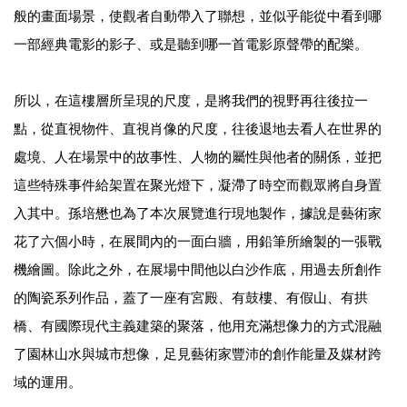
般的畫面場景，使觀者自動帶入了聯想，並似乎能從中看到哪
一部經典電影的影子、或是聽到哪一首電影原聲帶的配樂。
所以，在這樓層所呈現的尺度，是將我們的視野再往後拉一
點，從直視物件、直視肖像的尺度，往後退地去看人在世界的
處境、人在場景中的故事性、人物的屬性與他者的關係，並把
這些特殊事件給架置在聚光燈下，凝滯了時空而觀眾將自身置
入其中。孫培懋也為了本次展覽進行現地製作，據說是藝術家
花了六個小時，在展間內的一面白牆，用鉛筆所繪製的一張戰
機繪圖。除此之外，在展場中間他以白沙作底，用過去所創作
的陶瓷系列作品，蓋了一座有宮殿、有鼓樓、有假山、有拱
橋、有國際現代主義建築的聚落，他用充滿想像力的方式混融
了園林山水與城市想像，足見藝術家豐沛的創作能量及媒材跨
域的運用。