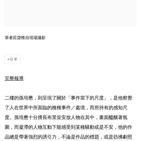
筆者莊棨惟自現場攝影
分享
完整報導
二樓的孫培懋，則呈現了關於「事件當下的尺度」，是他察覺
了人在世界中所面臨的種種事件／處境，而所持有的感知尺
度。孫培懋十分擅長布景並安放人物在其中，畫面醞釀著氛
圍，而凝滯的人物互動下能感受到某種騷動或是不安，他的作
品總是帶著強烈的誘引力，不論是作品的標題，或是彷彿劇照