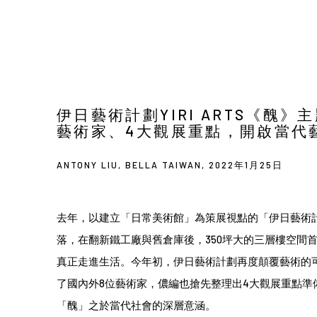
伊日藝術計劃YIRI ARTS《醜
藝術家、4大觀展重點，開啟當代
ANTONY LIU, BELLA TAIWAN, 2022年1月25日
去年，以建立「日常美術館」為策展視點的「伊日藝術計劃Y
落，在翻新鐵工廠與舊倉庫後，350坪大的三層樓空間
真正走進生活。今年初，伊日藝術計劃再度顛覆藝術的
了國內外8位藝術家，儂編也搶先整理出4大觀展重點準
「醜」之於當代社會的深層意涵。