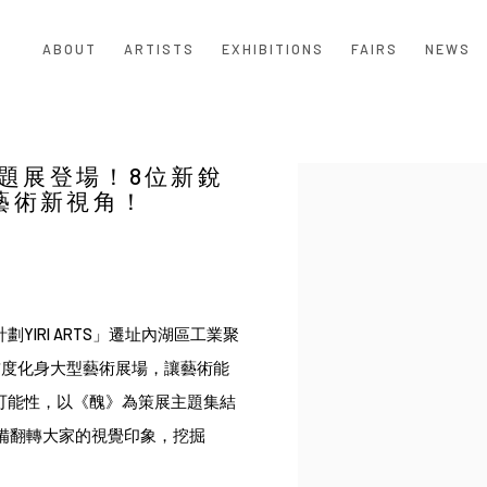
ABOUT
ARTISTS
EXHIBITIONS
FAIRS
NEWS
》主題展登場！8位新銳
Open a larger version of the
藝術新視角！
IRI ARTS」遷址內湖區工業聚
首度化身大型藝術展場，讓藝術能
可能性，以《醜》為策展主題集結
備翻轉大家的視覺印象，挖掘