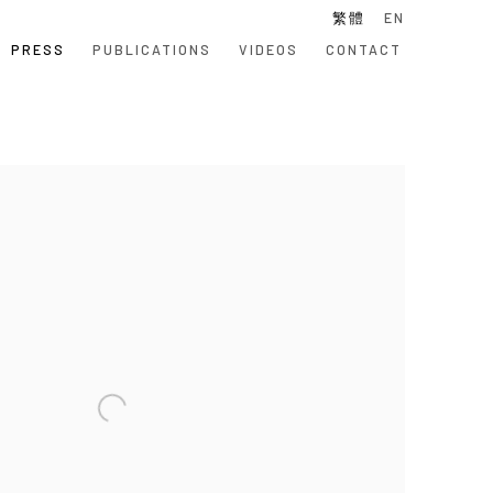
繁體
EN
PRESS
PUBLICATIONS
VIDEOS
CONTACT
 following image in a popup: