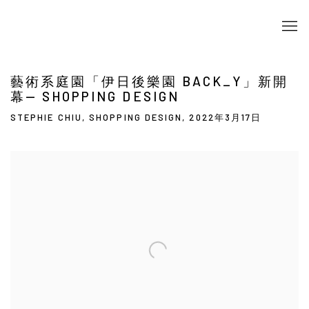
藝術系庭園「伊⽇後樂園 BACK_Y」新開
幕— SHOPPING DESIGN
STEPHIE CHIU, SHOPPING DESIGN, 2022年3月17日
Open a larger version of the following image in a popup: