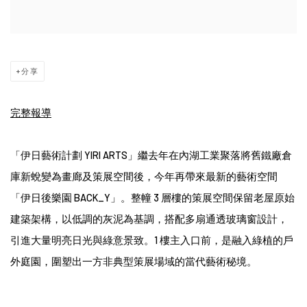
分享
完整報導
「伊日藝術計劃 YIRI ARTS」繼去年在內湖工業聚落將舊鐵廠倉
庫新蛻變為
畫廊及策展空間
後，今年再帶來最新的藝術空間
「伊日後樂園 BACK_Y」。整幢 3 層樓的策展空間保留老屋原始
建築架構，以低調的灰泥為基調，搭配多扇通透玻璃窗設計，
引進大量明亮日光與綠意景致。1 樓主入口前，是融入綠植的戶
外庭園，圍塑出一方非典型策展場域的當代藝術秘境。