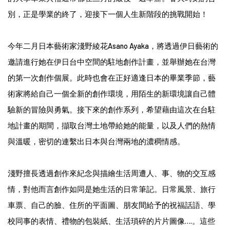
別，正是學業的終了，迎接下一個人生新階段的挑戰開始！
今年二月日本藝術家淺野綾花Asano Ayaka，將透過伊日藝術的
邀請進行她在伊日台中空間的駐地創作計畫，並舉辦她在台灣
的第一次創作個展。此時也會在正好適逢日本的畢業季節，藝
術家將給自己一個全新的創作環境，用陌生的新環境讓自己體
驗新的冒險與勇氣。接下來的創作系列，希望藉由這次在台駐
地計畫的期間，擷取台灣土地帶給她的能量，以及人們的熱情
與溫暖，密切的連繫出日本與台灣兩地的濃稠情感。
淺野擅長透過創作來紀念與描繪生活周遭人、事、物的交互感
情，對他而言創作如同是她生活的日常筆記。日常風景、旅行
車票、自己的臉、住所的平面圖、朋友間給予的祝福話語、學
校同事的表情、禮物的包裝紙、生活瑣碎的片片圖像….。這些