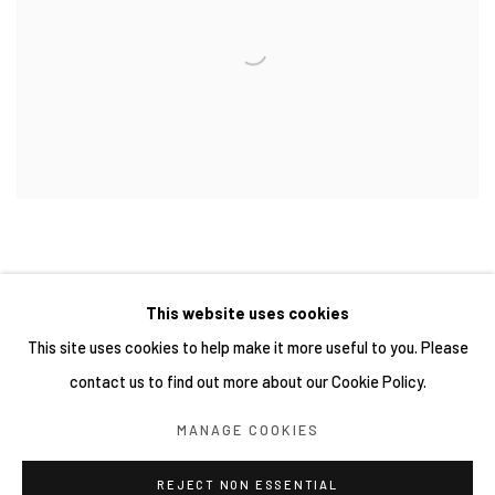
This website uses cookies
This site uses cookies to help make it more useful to you. Please
contact us to find out more about our Cookie Policy.
Manage cookies
MANAGE COOKIES
COPYRIGHT © 2026 YIRI ARTS, BACK_Y & YIRI JAKARTA.
ALL RIGHTS RESERVED.
REJECT NON ESSENTIAL