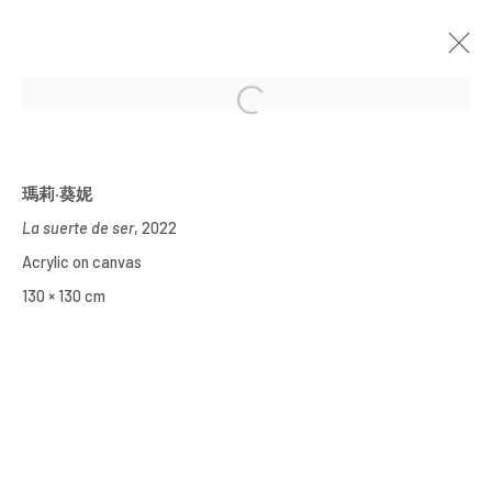
當前
即將展出
以往
瑪莉·葵妮：有噪音時，我就無法看見
瑪莉·葵妮
La suerte de ser
, 2022
YIRI ARTS
2022年12月15日 - 2023年1月7日
Acrylic on canvas
130 × 130 cm
Manage cookies
COPYRIGHT © 2026 YIRI ARTS, BACK_Y & YIRI
JAKARTA. ALL RIGHTS RESERVED.
網頁支持 ARTLOGIC