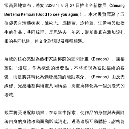
常高興地宣布，將於
2026
年
6
月
27
日推出全新群展《
Senang
Bertemu Kembali (Good to see you again)
》。本次展覽匯聚了五
位優秀台灣藝術家，陳松志、邱懷萱、謝榕蔚、江孟禧與耿傑
生的作品，共同梳理、反思過去一年來，形塑畫廊在雅加達扎
根的共同軌跡、跨文化對話以及種種相遇。
展覽的核心亮點為藝術家謝
榕
蔚的空間計畫《
Beacon
》。謝
榕
蔚以「燈塔」作為概念的出發點，不將光視為被動描繪的客
體，而是將其轉化為觸發感知的能動媒介。《
Beacon
》由反光
線條、光感雕塑與繪畫共同構築，將畫廊轉化為一個沉浸式的
場域。
觀眾將受邀配戴頭燈，在暗室中探索，使作品的形體與表面隨
著自身的身體移動而顯影或消逝。透過這場互動體驗，謝
榕
蔚