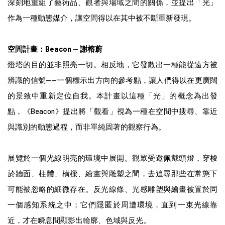
深刻地重組了藝術品、觀者與場域之間的關係，並提出「光」
作為一種動態媒介，讓空間得以在其中被不斷重新發現。
空間計畫：Beacon — 謝
榕
蔚
燈塔的目的並非照亮一切。相反地，它發散出一種能從遠方被
辨識的信號——一個標示出方向的參考點，讓人們得以在更廣闊
的景致中重新定位自我。本計畫以這種「光」的概念為出發
點，《Beacon》提出將「觀看」視為一種在空間中搜尋、靠近
與識別的動態過程，而非單純固著的觀察行為。
展覽於一個光線明亮的環境中展開。觀眾受邀佩戴頭燈，穿梭
於牆面、柱體、橫樑、繪畫與雕塑之間，去追尋那些在常態下
可能被忽略的細微存在。反光線條、光感雕塑與繪畫被置於同
一個感知系統之中；它們隱匿於周遭環境，直到一束光線靠
近，才在瞬息間顯影出輪廓、色域與反光。