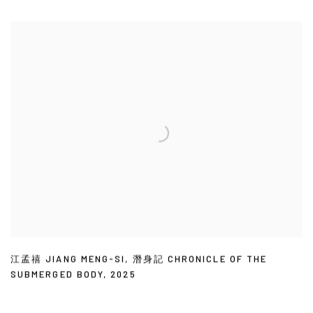
江孟禧 JIANG MENG-SI
,
潛身記 CHRONICLE OF THE
SUBMERGED BODY
,
2025