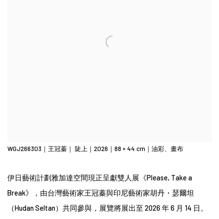
WGJ266303｜王冠蓁｜ 陡上｜2026｜88 × 44 cm｜油彩、畫布
伊日藝術計劃雅加達空間現正呈獻雙人展《Please, Take a
Break》，由台灣藝術家王冠蓁與印尼藝術家胡丹・瑟爾坦
（Hudan Seltan）共同參與，展覽將展出至 2026 年 6 月 14 日。