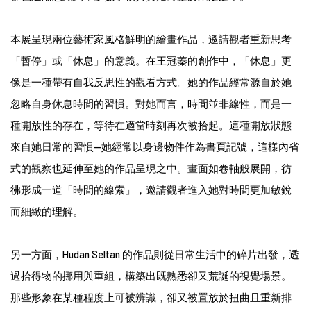
本展呈現兩位藝術家風格鮮明的繪畫作品，邀請觀者重新思考
「暫停」或「休息」的意義。在王冠蓁的創作中，「休息」更
像是一種帶有自我反思性的觀看方式。她的作品經常源自於她
忽略自身休息時間的習慣。對她而言，時間並非線性，而是一
種開放性的存在，等待在適當時刻再次被拾起。這種開放狀態
來自她日常的習慣--她經常以身邊物件作為書頁記號，這樣內省
式的觀察也延伸至她的作品呈現之中。畫面如卷軸般展開，彷
彿形成一道「時間的線索」，邀請觀者進入她對時間更加敏銳
而細緻的理解。
另一方面，Hudan Seltan 的作品則從日常生活中的碎片出發，透
過拾得物的挪用與重組，構築出既熟悉卻又荒誕的視覺場景。
那些形象在某種程度上可被辨識，卻又被置放於扭曲且重新排