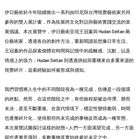
伊日藝術於今年陸續推出一系列由印尼與台灣視覺藝術家共同
參與的雙人展計畫，作為拓展跨文化對話與藝術實踐交流的策
展倡議。本次展覽中，伊日藝術呈現王冠蓁與 Hudan Seltan 兩
位藝術家，透過各自的創作方法，重新閱讀並想像日常生活。
王冠蓁的作品探索個體在時間與記憶中的疏離感、沉默，以及
情感上的張力；Hudan Seltan 則透過拼組與重構來自多重來源的
視覺碎片，追索經驗如何被形成與感知。
我們習慣將人生中的不同階段視為一種完成，彷彿是一段循環
的終點。然而，在這些階段之中，有些旅程卻被迫停滯、懸而
未決，甚至不斷重複。在當代情境下，穩定性變得脆弱，時間
也逐漸碎片化，使得那些尚未完成的事物反而成為一種常態。
本次展覽試圖探討這樣的狀態--人們一方面渴望完成，另一方面
卻也逐漸意識到，多數事物其實始終處於未定之中。