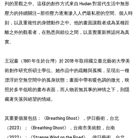
列的景觀之中。這樣的創作方式來自 Hudan 對當代生活中無形
壓力的持續關注--那些壓力逐漸滲入人們最私密的空間、個人時
刻，以及重複性的身體動作之中。他的畫面讓觀者成為某種距
離之外的觀看者，在熟悉與錯位之間，以直覺重新辨認何為真
實。
王冠蓁（1991 年生於台灣）於 2018 年取得國立臺北藝術大學美
術創作研究所碩士學位。她作品中的疏離與孤獨，呈現出一種
漂浮於空無空間中的孤身狀態；畫面中帶有暖色調的微光，映
照於多半低暗的畫布表面，而人物若無其事的神情之下，則隱
藏著失落與絕望的情緒。
其重要個展包括：《Breathing Ghost》，伊日藝術，台北
（2023）；《Breathing Ghost》，台南市美術館，台南
（2022）；《Strange Wind on the Road》，伊日藝術，台北