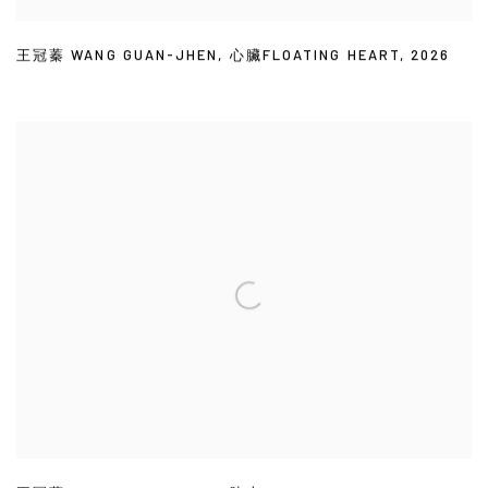
王冠蓁 WANG GUAN-JHEN
,
心臟FLOATING HEART
,
2026