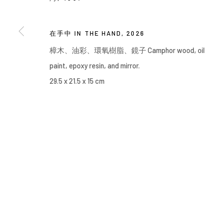
Manage cookies
COPYRIGHT © 2026 YIRI ARTS, BACK_Y & YIRI JAKARTA. ALL 
在⼿中 IN THE HAND
,
2026
樟⽊、油彩、環氧樹脂、鏡⼦ Camphor wood, oil
paint, epoxy resin, and mirror.
29.5 x 21.5 x 15 cm