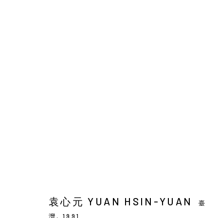
袁心元 : 兩棵樹與群鳥
SOLO EXHIBITION
BACK_Y
2026年5月21日 - 
袁心元 YUAN HSIN-YUAN
臺
灣,
1991