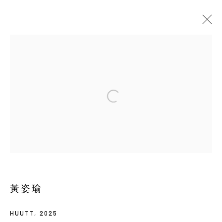
當前
即將展出
以往
黃姿瑜 : 馬鈴薯種在地下一樓
SOLO EXHIBITION
YIRI ARTS
2026年5月21日 - 7月4日
Manage cookies
黃姿瑜
COPYRIGHT © 2026 YIRI ARTS, BACK_Y & YIRI
JAKARTA. ALL RIGHTS RESERVED.
HUUTT
,
2025
網頁支持 ARTLOGIC