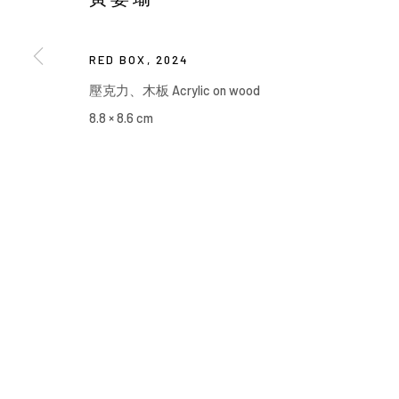
Manage cookies
COPYRIGHT © 2026 YIRI ARTS, BACK_Y & YIRI JAKARTA. ALL 
RED BOX
,
2024
壓克力、木板 Acrylic on wood
8.8 × 8.6 cm