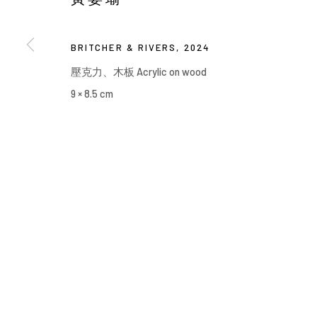
Manage cookies
COPYRIGHT © 2026 YIRI ARTS, BACK_Y & YIRI JAKARTA. ALL 
BRITCHER & RIVERS
,
2024
壓克力、木板 Acrylic on wood
9 × 8.5 cm