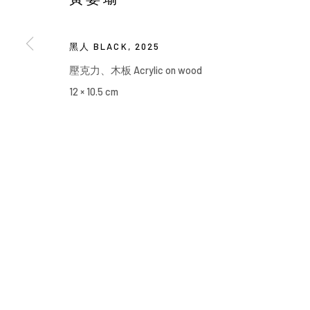
Manage cookies
COPYRIGHT © 2026 YIRI ARTS, BACK_Y & YIRI JAKARTA. ALL 
黑人 BLACK
,
2025
壓克力、木板 Acrylic on wood
12 × 10.5 cm