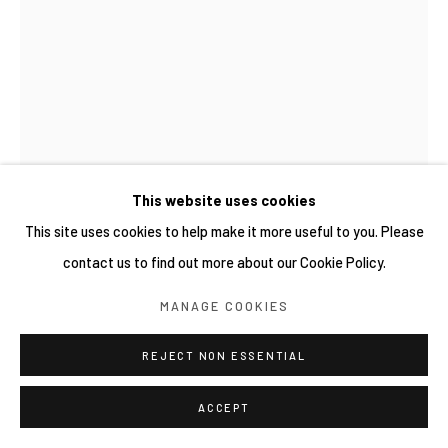
This website uses cookies
This site uses cookies to help make it more useful to you. Please
contact us to find out more about our Cookie Policy.
MANAGE COOKIES
REJECT NON ESSENTIAL
黃姿瑜
ACCEPT
一樓種滿植物的房子 A HOUSE WITH PLANTS ON THE
FIRST FLOOR
,
2025