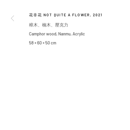
Manage cookies
花非花 NOT QUITE A FLOWER
,
2021
COPYRIGHT © 2026 YIRI ARTS, BACK_Y & YIRI JAKARTA. ALL 
樟木、楠木、壓克力
Camphor wood, Nanmu, Acrylic
58 × 60 × 50 cm