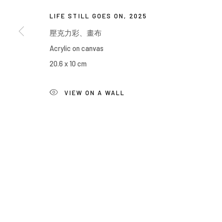
Manage cookies
LIFE STILL GOES ON
,
2025
COPYRIGHT © 2026 YIRI ARTS, BACK_Y & YIRI JAKARTA. ALL 
壓克力彩、畫布
Acrylic on canvas
20.6 x 10 cm
VIEW ON A WALL