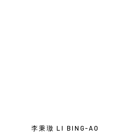
李秉璈：《靜物》另一種風景套餐
SOLO EXHIBITION
YIRI ARTS
2025年12月25日 
李秉璈 LI BING-AO