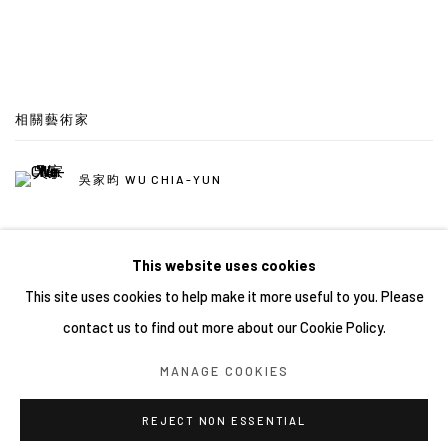
相關藝術家
吳家昀 WU CHIA-YUN
This website uses cookies
This site uses cookies to help make it more useful to you. Please
contact us to find out more about our Cookie Policy.
Manage cookies
MANAGE COOKIES
COPYRIGHT © 2026 YIRI ARTS, BACK_Y & YIRI JAKARTA.
ALL RIGHTS RESERVED.
REJECT NON ESSENTIAL
網頁支持 ARTLOGIC