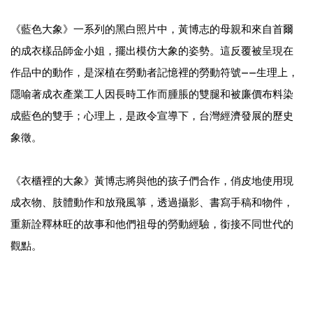
《藍色大象》一系列的黑白照片中，黃博志的母親和來自首爾
的成衣樣品師金小姐，擺出模仿大象的姿勢。這反覆被呈現在
作品中的動作，是深植在勞動者記憶裡的勞動符號——生理上，
隱喻著成衣產業工人因長時工作而腫脹的雙腿和被廉價布料染
成藍色的雙手；心理上，是政令宣導下，台灣經濟發展的歷史
象徵。
《衣櫃裡的大象》黃博志將與他的孩子們合作，俏皮地使用現
成衣物、肢體動作和放飛風箏，透過攝影、書寫手稿和物件，
重新詮釋林旺的故事和他們祖母的勞動經驗，銜接不同世代的
觀點。