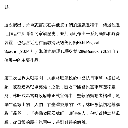
態。
這次展出，黃博志嘗試在與他孩子們的遊戲過程中，傳遞他過
往作品中所隱含的家族歷史，並共同創作出一系列攝影和錄像
裝置；也包含近期在倫敦海沃德美術館HENI Project
Space（2024 年）和維也納現代藝術博物館Mumok（2021 年）
個展中的主要作品。
第二次世界大戰期間，大象林旺服役於中國抗日軍隊中擔任戰
象，被塑造為戰爭英雄；之後，隨著中國國民黨軍隊遷移臺
灣，林旺成為當時政府非正式宣傳中，堅毅的勞動者楷模，激
勵生產線上的工人們；在臺灣戒嚴的年代，林旺被親切地尊稱
為「爺爺」，「去動物園看林旺」讓許多人，包括黃博志的母
親，從日常的壓抑氛圍中，得到難得的解脫。