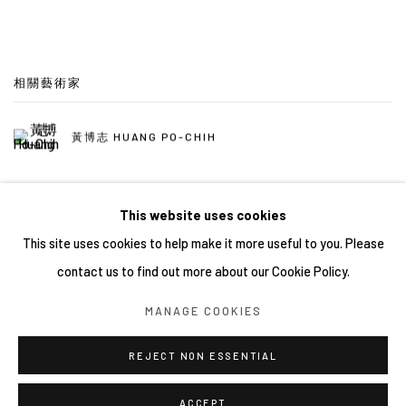
相關藝術家
黃博志 HUANG PO-CHIH
This website uses cookies
This site uses cookies to help make it more useful to you. Please
contact us to find out more about our Cookie Policy.
Manage cookies
MANAGE COOKIES
COPYRIGHT © 2026 YIRI ARTS, BACK_Y & YIRI JAKARTA.
ALL RIGHTS RESERVED.
REJECT NON ESSENTIAL
網頁支持 ARTLOGIC
ACCEPT