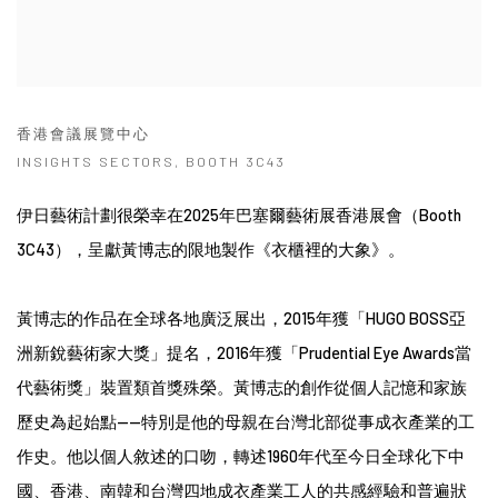
香港會議展覽中心
INSIGHTS SECTORS, BOOTH 3C43
伊日藝術計劃很榮幸在2025年巴塞爾藝術展香港展會（Booth
3C43
）
，呈獻黃博志的限地製作《衣櫃裡的大象》。
黃博志的作品在全球各地廣泛展出，2015年獲「HUGO BOSS亞
洲新銳藝術家大獎」提名，2016年獲「Prudential Eye Awards當
代藝術獎」裝置類首獎殊榮。黃博志的創作從個人記憶和家族
歷史為起始點——特別是他的母親在台灣北部從事成衣產業的工
作史。他以個人敘述的口吻，轉述1960年代至今日全球化下中
國、香港、南韓和台灣四地成衣產業工人的共感經驗和普遍狀