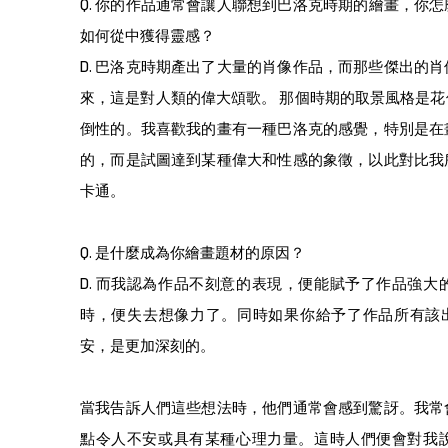
Q.
你的作品通常會讓人聯想到巴洛克時期的繪畫，你怎
如何從中獲得靈感
？
D. 巴洛克時期產出了大量的肖像作品，而那些傑出的
來，這是對人類的偉大頌歌。 那個時期的取景風格是
倒性的。我喜歡我的畫有一種巴洛克的感覺，特別是在
的，而是試圖達到某種偉大和性感的象徵，以此對比我
卡通。
Q.
是什麼成為你繪畫題材的原因？
D. 而我認為作品不刻意的表現，便能賦予了作品強
時，便失去想像力了。同時如果你給予了作品所有該
安，是更加深刻的。
當我告訴人們這些想法時，他們通常會感到驚訝。我常
點令人不安或具有某種心理力量。這時人們便會對我