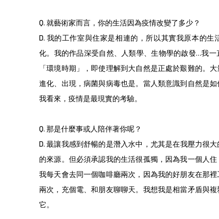
Q.
就藝術家而言，你的生活因為疫情改變了多少？
D.
我的工作室與住家是相連的，所以其實我原本的生
化。我的作品深受自然、人類學、生物學的啟發…我一
「環境時期」，即使理解到大自然是正處於艱難的。大
進化、出現，病菌與病毒也是。當人類意識到自然是如
我看來，疫情是最現實的考驗。
Q.
那是什麼事或人陪伴著你呢？
D.
最讓我感到舒暢的是潛入水中，尤其是在我壓力很大
的來源。但必須承認我的生活很孤獨，因為我一個人住
我每天會去同一個咖啡廳兩次，因為我的好朋友在那裡
兩次，充個電、和朋友聊聊天。我想我是相當矛盾與複
它。