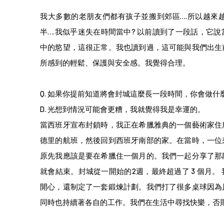
我大多數的老朋友們都有孩子並搬到郊區….所以越來
半….我似乎迷失在時間當中? 以前讀到了一段話，它
中的慾望，這很正常。我也讀到過，這可能與我們出生
所感到的輕鬆、保護與安全感。我覺得合理。
Q.
如果你提前知道將會封城這麼長一段時間，你會做什
D. 光想到情況可能會更糟，我就覺得我是幸運的。
當西班牙宣布封鎖時，我正在希臘雅典的一個藝術家住
德里的航班，然後回到西班牙南部的家。在當時，一位
原先我應該是要在希臘住一個月的。我們一起分享了那
就會結束。封城從一開始的2週，最終超過了 3 個月。
開心，還制定了一套鍛煉計劃。我們打了很多桌球因為
同時也持續著各自的工作。我們在生活中尋找快樂，否