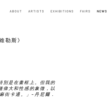
ABOUT
ARTISTS
EXHIBITIONS
FAIRS
NEWS
維勒斯》
Open a larger version of the
特別是在畫框上。但我的
種偉大和性感的象徵，以
麻街卡通。」–丹尼爾．