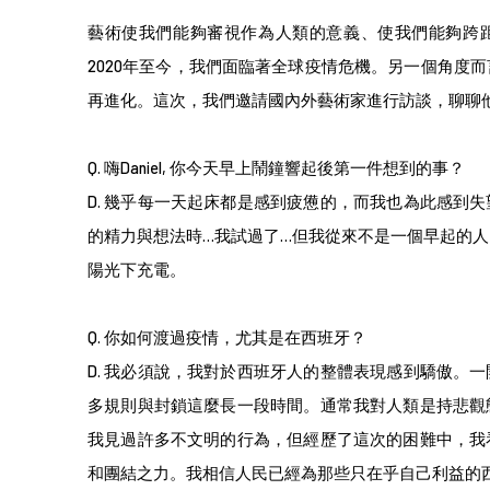
藝術使我們能夠審視作為人類的意義、使我們能夠跨
2020年至今，我們面臨著全球疫情危機。另一個角度
再進化。這次，我們邀請國內外藝術家進行訪談，聊聊
Q.
嗨Daniel, 你今天早上鬧鐘響起後第一件想到的事？
D.
幾乎每一天起床都是感到疲憊的，而我也為此感到失
的精力與想法時…我試過了…但我從來不是一個早起的
陽光下充電。
Q.
你如何渡過疫情，尤其是在西班牙？
D.
我必須說，我對於西班牙人的整體表現感到驕傲。一
多規則與封鎖這麼長一段時間。通常我對人類是持悲觀
我見過許多不文明的行為，但經歷了這次的困難中，我
和團結之力。我相信人民已經為那些只在乎自己利益的