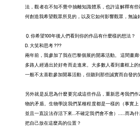
法，觀者在不知不覺中抽離知識體系，也許這解釋有些
何創造我希望觀眾所見的，以及它如何影響觀眾，無論
Q.
你希望100年後人們看到你的作品有什麼樣的想法？
D. 大笑和思考 ???
兩年前，我參加了我在巴黎個展的開幕活動。 這間畫
多路人經過出於好奇而走進來。大多數人看到畫框上的
一般不太喜歡參加開幕活動，但聽到那些誠實而自發的
另外就是反思為什麼要完成這些作品，重新思考我們作
物的矛盾。生物學說我們某種程度都是一樣的（事實上
並且一直設法存活下來…不確定我們會不會）……而為
把自己放在這麼高的位置？