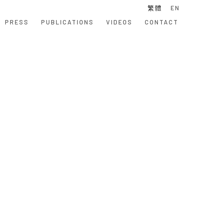
繁體
EN
PRESS
PUBLICATIONS
VIDEOS
CONTACT
 following image in a popup: