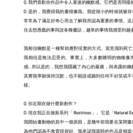
Q.
我們喜歡你作品中令人著迷的幽默感。它們是否同樣
D. 是的，我覺得我的畫很像我。我從很小的時候就被
常常為了滿足好奇心而去了解我所認為重要的事情。這
住去想愚蠢的事與說各種傻話，越笨的事情我感受到越
我相信幽默是一種幫助應對現實的方式。當意識到死亡
我相信是無法忍受的。事實上，大多數聰明的物種像
感…所以是的，我想我隱藏了內心的嚴肅，與表露的幽
其實我寧願保持沉默，也不願說或聽到任何不好笑或不
樣。
Q.
你近期在做什麼新創作？
D. 現在我正在做新系列「 Illustrious 」。它是「Natural 
我開始畫動物的其中一個原因，是幾年前我要在某間畫
為他們認為不會賣得很好。我承認我當時的作品是相當