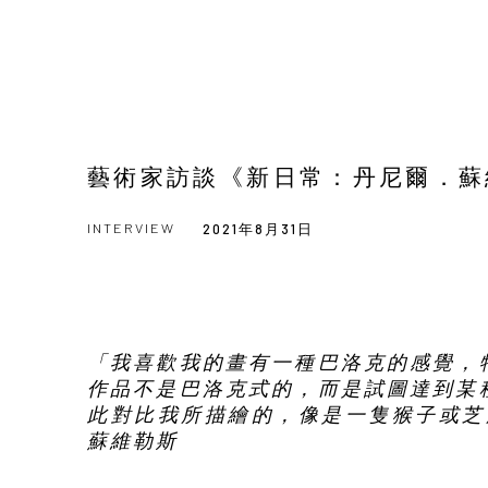
藝術家訪談《新日常：丹尼爾．蘇
INTERVIEW
2021年8月31日
「我喜歡我的畫有一種巴洛克的感覺，
作品不是巴洛克式的，而是試圖達到某
此對比我所描繪的，像是一隻猴子或芝
蘇維勒斯