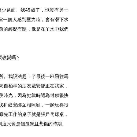
越少見面。我45歲了，也沒有另一
說當一個人感到壓力時，會有潛下水
前的經歷有關，像是在羊水中我們
麼改變嗎？
所。我設法趕上了最後一班飛往馬
來自柏林的朋友戴安娜正在我家，
段時光，因為她當時認為封鎖很快
 我和戴安娜互相照顧，一起玩得很
原先工作的桌子就是張乒乓球桌，
則這只會是個孤獨且悲傷的時期。