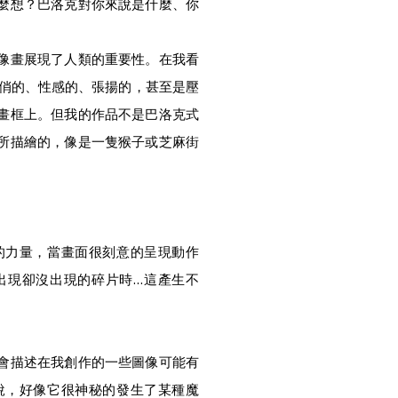
麼想？巴洛克對你來說是什麼、你
肖像畫展現了人類的重要性。在我看
花俏的、性感的、張揚的，甚至是壓
畫框上。但我的作品不是巴洛克式
所描繪的，像是一隻猴子或芝麻街
大的力量，當畫面很刻意的呈現動作
出現卻沒出現的碎片時…這產生不
會描述在我創作的一些圖像可能有
說，好像它很神秘的發生了某種魔