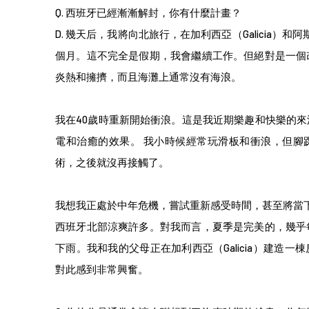
Q.
西班牙已經漸漸解封，你有什麼計畫？
D. 幾天后，我將向北旅行，在加利西亞（Galicia）和阿斯
個月。這不完全是假期，我會繼續工作。但絕對是一個
炎熱和擁擠，而且海灘上通常沒有海浪。
我在40歲時重新開始衝浪。這是我近期樂趣和快樂的
電和治癒的效果。 我小時候經常玩滑板和衝浪，但腳
術，之後就沒再接觸了。
我想我正處於中年危機，嘗試重新感受時間，甚至將當
西班牙北部涼爽許多。對我而言，夏季是完美的，幾乎
下雨。我和我的父母正在加利西亞（Galicia）建造
對此感到非常興奮。