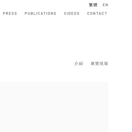
繁體
EN
PRESS
PUBLICATIONS
VIDEOS
CONTACT
介紹
展覽現場
 following image in a popup: