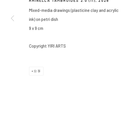
RHINELLA TAMBROIDES 2.0 (11)
,
2026
COPYRIGHT © 2026 YIRI ARTS, BACK_Y & YIRI JAKARTA. ALL 
Mixed-media drawings (plasticine clay and acrylic
ink) on petri dish
9 x 9 cm
Copyright YIRI ARTS
分享