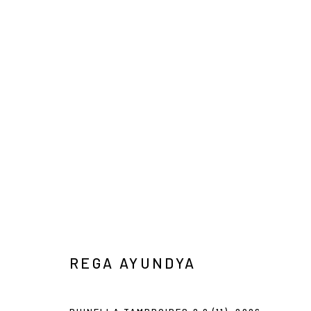
ART JAKARTA GARDENS 2026
NAUFAL ABSHAR, REGA AYUNDYA, SARITA IBNOE, 
HUTAN KOTA BY PLATARA
2026年5月5日 - 5月10
REGA AYUNDYA
Manage cookies