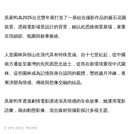
吳家昀為2025台北雙年展打造了一座結合攝影作品的巖石花園
裝置。憑藉電影場景設計的背景，她以此思維佈置展場，著重
呈現細節、氛圍與敘事脈絡。
人造園林與假山在清代具有特殊意涵。自十七世紀起，從中國
南方遷徙至臺灣的先民因思念故土，從而在新環境重現中式園
林。這些園林成為記憶與身分認同的載體，歷經歲月淬鍊，逐
漸演變為情感、傳統與想像交融的結晶。
吳家昀常透過劇情電影講述深具情感的生命故事。她運用電影
語彙，藉由動態影像、混合媒材與攝影探討多樣主題。
EXPLORE MORE