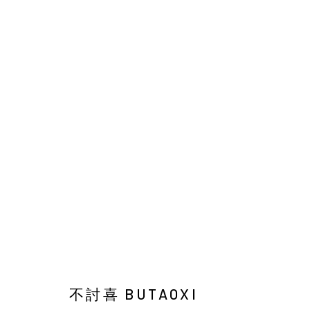
不討喜 BUTAOXI
臺灣
Manage cookies
COPYRIGHT © 2026 YIRI ARTS, BACK_Y & YIRI JAKARTA. ALL 
不討喜 BUTAOXI