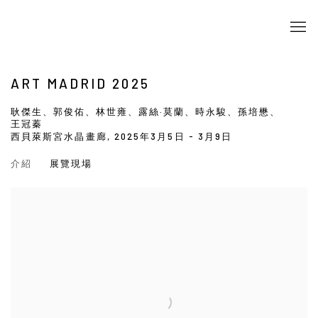
ART MADRID 2025
耿傑生、郭俊佑、林世雍、露絲·莫蘭、時永駿、孫培懋、
王冠蓁
西貝萊斯宮水晶畫廊,
2025年3月5日 - 3月9日
介紹
展覽現場
Open a larger version of the following image in a popup: