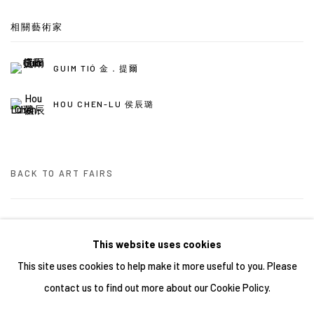
相關藝術家
GUIM TIÓ 金．提爾
HOU CHEN-LU 侯辰璐
BACK TO ART FAIRS
33
/ 46
前一頁
下一頁
This website uses cookies
This site uses cookies to help make it more useful to you. Please
contact us to find out more about our Cookie Policy.
Manage cookies