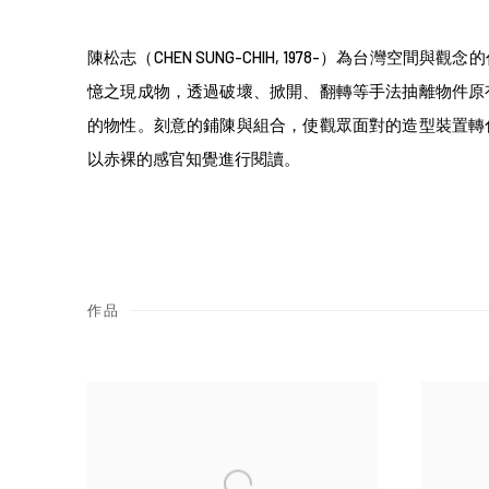
陳松志（CHEN SUNG-CHIH, 1978-）為台灣空間
憶之現成物，透過破壞、掀開、翻轉等手法抽離物件原
的物性。刻意的鋪陳與組合，使觀眾面對的造型裝置轉
以赤裸的感官知覺進行閱讀。
作品