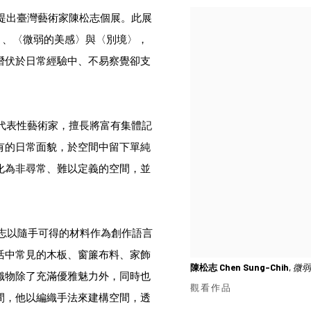
術計劃提出臺灣藝術家陳松志個展。此展
〉、〈微弱的美感〉與〈別境〉，
潛伏於日常經驗中、不易察覺卻支
與觀念的代表性藝術家，擅長將富有集體記
有的日常面貌，於空間中留下單純
化為非尋常、難以定義的空間，並
，陳松志以隨手可得的材料作為創作語言
活中常見的木板、窗簾布料、家飾
陳松志 Chen Sung-Chih
,
微弱的美
織物除了充滿優雅魅力外，同時也
觀看作品
間，他以編織手法來建構空間，透