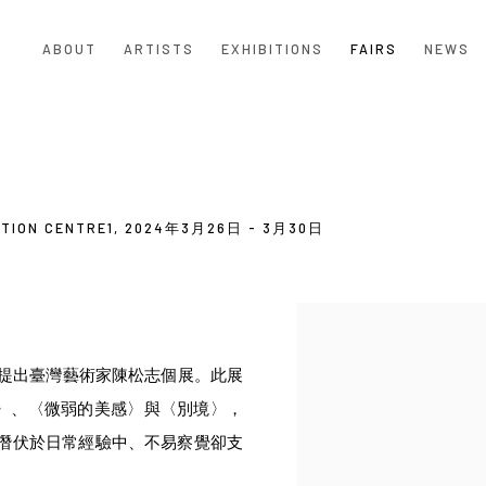
ABOUT
ARTISTS
EXHIBITIONS
FAIRS
NEWS
ITION CENTRE1,
2024年3月26日 - 3月30日
Open a larger version of the
術計劃提出臺灣藝術家陳松志個展。此展
句〉、〈微弱的美感〉與〈別境〉，
潛伏於日常經驗中、不易察覺卻支