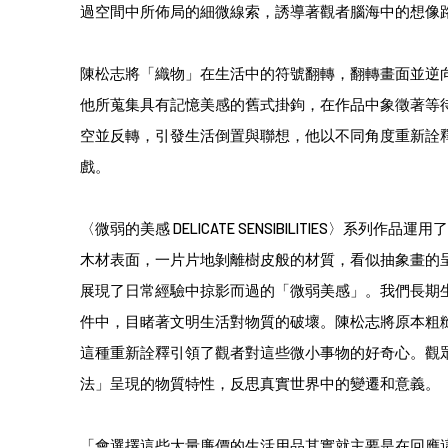
過空間中所佈局的細微線索，誘導著觀者腦海中的想像
陳松志將「織物」在生活中的符號翻轉，翻轉畫面並逆
他所蒐集具有記憶美感的舊式掛鉤，在作品中象徵著等
空並反轉，引發生活倒置與聯想，他以不同角度重新詮
戲。
〈微弱的美感 DELICATE SENSIBILITIES〉系列
木材表面，一片片地剝離樹皮般的材質，看似抽象畫的
展現了日常經驗中掠影而過的「微弱美感」。我們長期
件中，目睹著文明生活對物質的破壞。陳松志將原本粗
這種重新詮釋引領了觀者對這些微小事物的好奇心。觀
法」呈現的物質特性，反思真實世界中的變遷和意義。
「會選擇這些大量廉價的生活用品其實就主要是在回應