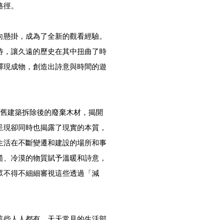
路徑。
向懸掛，成為了全新的觀看經驗。
待，讓久遠的歷史在其中扭曲了時
釋現成物，創造出詩意與時間的遊
作品運用了舊建築拆除後的廢棄木材，揭開
呈現卻同時也揭露了現實的本質，
生活在不斷變遷和建設的場所和事
糙、冷漠的物質賦予溫暖和詩意，
眾不得不細細審視這些透過「減
這些人人都有，天天常見的生活部