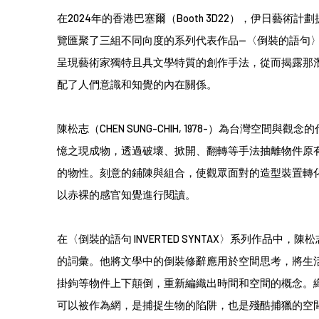
在2024年的香港巴塞爾（Booth 3D22），伊日藝
覽匯聚了三組不同向度的系列代表作品--〈倒裝的語句
呈現藝術家獨特且具文學特質的創作手法，從而揭露那
配了人們意識和知覺的內在關係。
陳松志（CHEN SUNG-CHIH, 1978-）為台灣空間
憶之現成物，透過破壞、掀開、翻轉等手法抽離物件原
的物性。刻意的鋪陳與組合，使觀眾面對的造型裝置轉
以赤裸的感官知覺進行閱讀。
在〈倒裝的語句 INVERTED SYNTAX〉系列作品中
的詞彙。他將文學中的倒裝修辭應用於空間思考，將生
掛鉤等物件上下顛倒，重新編織出時間和空間的概念。
可以被作為網，是捕捉生物的陷阱，也是殘酷捕獵的空