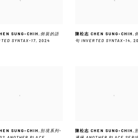
HEN SUNG-CHIH
,
倒裝的語
陳松志 CHEN SUNG-CHIH
,
RTED SYNTAX-17
,
2024
句 INVERTED SYNTAX-14
,
2
HEN SUNG-CHIH
,
別境系列-
陳松志 CHEN SUNG-CHIH
,
2 ANOTHER PLACE
邊緣 ANOTHER PLACE SERIE