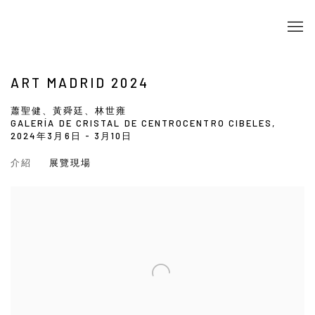
ART MADRID 2024
蕭聖健、黃舜廷、林世雍
GALERÍA DE CRISTAL DE CENTROCENTRO CIBELES,
2024年3月6日 - 3月10日
介紹
展覽現場
Open a larger version of the following image in a popup: