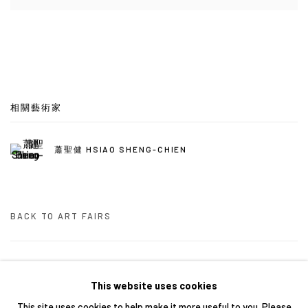
相關藝術家
蕭聖健 HSIAO SHENG-CHIEN
BACK TO ART FAIRS
29
/ 46
前一頁
下一頁
This website uses cookies
This site uses cookies to help make it more useful to you. Please