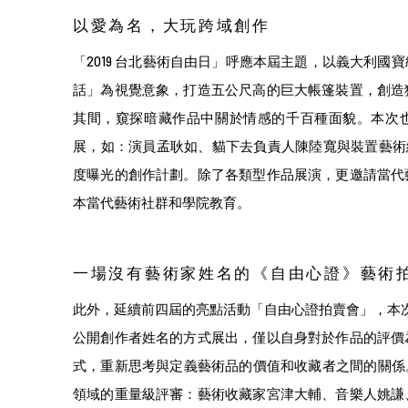
以愛為名，大玩跨域創作
「2019 台北藝術自由日」呼應本屆主題，以義大利國
話」為視覺意象，打造五公尺高的巨大帳篷裝置，創造
其間，窺探暗藏作品中關於情感的千百種面貌。本次
展，如：演員孟耿如、貓下去負責人陳陸寬與裝置藝術組織 
度曝光的創作計劃。除了各類型作品展演，更邀請當代
本當代藝術社群和學院教育。
一場沒有藝術家姓名的《自由心證》藝術
此外，延續前四屆的亮點活動「自由心證拍賣會」，本次預
公開創作者姓名的方式展出，僅以自身對於作品的評價
式，重新思考與定義藝術品的價值和收藏者之間的關係。
領域的重量級評審：藝術收藏家宮津大輔、音樂人姚謙