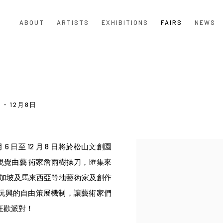
ABOUT
ARTISTS
EXHIBITIONS
FAIRS
NEWS
 - 12月8日
月 6 日至 12 月 8 日將於松山文創園
Open a larger version of the
主視覺由藝 術家詹雨樹操刀，匯集來
新加坡及馬來西亞等地藝術家及創作
滿玩興的自由策展機制，讓藝術家們
狂歡派對！