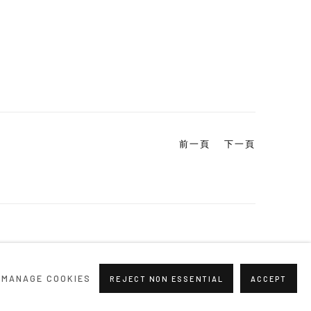
前一頁
下一頁
MANAGE COOKIES
REJECT NON ESSENTIAL
ACCEPT