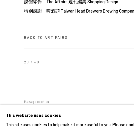
媒體夥伴｜
The Affairs 週刊編集
Shopping Design
特別感謝｜
啤酒頭 Taiwan Head Brewers Brewing Compa
BACK TO ART FAIRS
26
/ 46
Manage cookies
COPYRIGHT © 2026 YIRI ARTS, BACK_Y & YIRI JAKARTA. ALL 
This website uses cookies
This site uses cookies to help make it more useful to you. Please con