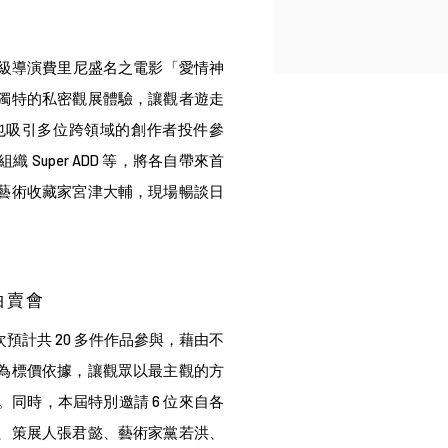
寶級導演費里尼盛名之電影「愛情神
獨特的私密觀展體驗，讓觀者遊走
也吸引多位跨領域的創作者投件參
Super ADD 等，將各自帶來首
藝術收藏家宮津大輔，現場暢談日
拍賣會
計共 20 多件作品參與，藉由不
為標價依據，讓觀眾以最主觀的方
同時，本屆特別邀請 6 位來自各
、策展人張君懿、藝術家黨若洪、