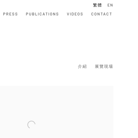
繁體
EN
PRESS
PUBLICATIONS
VIDEOS
CONTACT
介紹
展覽現場
 following image in a popup: