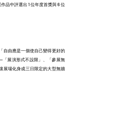
品中評選出 1 位年度首獎與 6 位
「自由應是一個使自己變得更好的
——「展演形式不設限」、「參展無
讓展場化身成三日限定的大型無牆