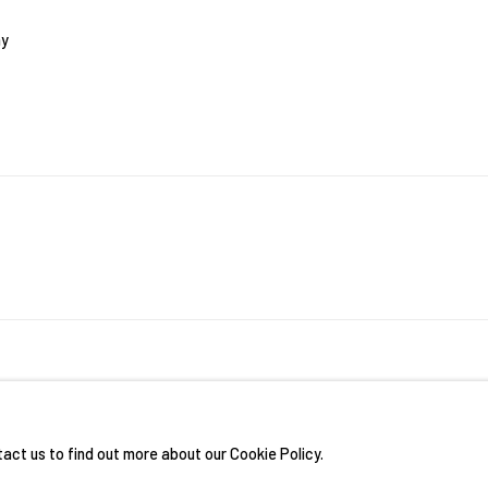
ny
RIGHTS RESERVED.
網頁支持 ARTLOGIC
tact us to find out more about our Cookie Policy.