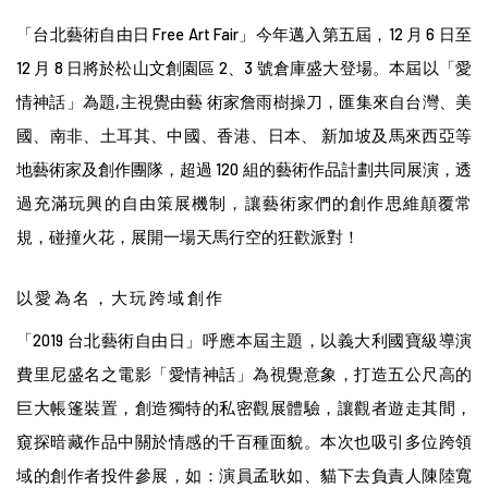
「台北藝術自由日 Free Art Fair」今年邁入第五屆，12 月 6 日至
12 月 8 日將於松山文創園區 2、3 號倉庫盛大登場。本屆以「愛
情神話」為題,主視覺由藝 術家詹雨樹操刀，匯集來自台灣、美
國、南非、土耳其、中國、香港、日本、 新加坡及馬來西亞等
地藝術家及創作團隊，超過 120 組的藝術作品計劃共同展演，透
過充滿玩興的自由策展機制，讓藝術家們的創作思維顛覆常
規，碰撞火花，展開一場天馬行空的狂歡派對！
以愛為名，大玩跨域創作
「2019 台北藝術自由日」呼應本屆主題，以義大利國寶級導演
費里尼盛名之電影「愛情神話」為視覺意象，打造五公尺高的
巨大帳篷裝置，創造獨特的私密觀展體驗，讓觀者遊走其間，
窺探暗藏作品中關於情感的千百種面貌。本次也吸引多位跨領
域的創作者投件參展，如：演員孟耿如、貓下去負責人陳陸寬