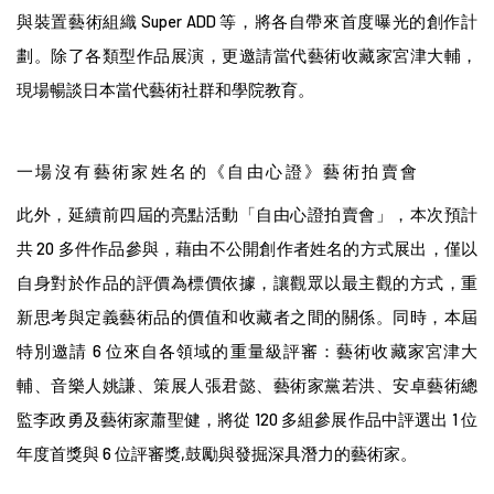
與裝置藝術組織 Super ADD 等，將各自帶來首度曝光的創作計
劃。除了各類型作品展演，更邀請當代藝術收藏家宮津大輔，
現場暢談日本當代藝術社群和學院教育。
一場沒有藝術家姓名的《自由心證》藝術拍賣會
此外，延續前四屆的亮點活動「自由心證拍賣會」，本次預計
共 20 多件作品參與，藉由不公開創作者姓名的方式展出，僅以
自身對於作品的評價為標價依據，讓觀眾以最主觀的方式，重
新思考與定義藝術品的價值和收藏者之間的關係。同時，本屆
特別邀請 6 位來自各領域的重量級評審：藝術收藏家宮津大
輔、音樂人姚謙、策展人張君懿、藝術家黨若洪、安卓藝術總
監李政勇及藝術家蕭聖健，將從 120 多組參展作品中評選出 1 位
年度首獎與 6 位評審獎,鼓勵與發掘深具潛力的藝術家。