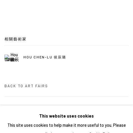
相關藝術家
HOU CHEN-LU 侯辰璐
BACK TO ART FAIRS
13
/ 46
前一頁
下一頁
This website uses cookies
This site uses cookies to help make it more useful to you. Please