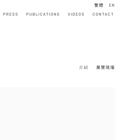
繁體
EN
PRESS
PUBLICATIONS
VIDEOS
CONTACT
介紹
展覽現場
 following image in a popup: